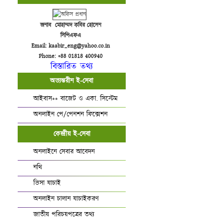
জনাব মোহাম্মদ কবির হোসেন
সিপিএফএ
Email: kaabir_eng@yahoo.co.in
Phone: +88 01818 400940
বিস্তারিত তথ্য
অভ্যন্তরীন ই-সেবা
আইবাস++ বাজেট ও একা. সিস্টেম
অনলাইন পে/পেনশন ফিক্সেশন
কেন্দ্রীয় ই-সেবা
অনলাইনে সেবার আবেদন
নথি
ভিসা যাচাই
অনলাইন চালান যাচাইকরণ
জাতীয় পরিচয়পত্রের তথ্য