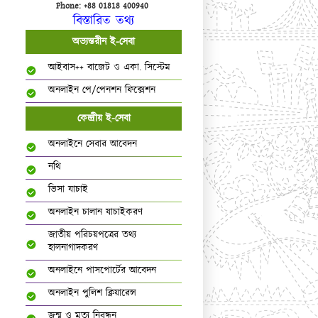
Phone: +88 01818 400940
বিস্তারিত তথ্য
অভ্যন্তরীন ই-সেবা
আইবাস++ বাজেট ও একা. সিস্টেম
অনলাইন পে/পেনশন ফিক্সেশন
কেন্দ্রীয় ই-সেবা
অনলাইনে সেবার আবেদন
নথি
ভিসা যাচাই
অনলাইন চালান যাচাইকরণ
জাতীয় পরিচয়পত্রের তথ্য
হালনাগাদকরণ
অনলাইনে পাসপোর্টের আবেদন
অনলাইন পুলিশ ক্লিয়ারেন্স
জন্ম ও মৃত্যু নিবন্ধন