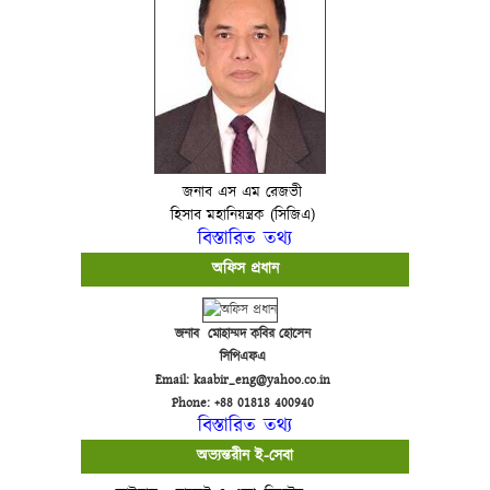
জনাব এস এম রেজভী
হিসাব মহানিয়ন্ত্রক (সিজিএ)
বিস্তারিত তথ্য
অফিস প্রধান
জনাব মোহাম্মদ কবির হোসেন
সিপিএফএ
Email: kaabir_eng@yahoo.co.in
Phone: +88 01818 400940
বিস্তারিত তথ্য
অভ্যন্তরীন ই-সেবা