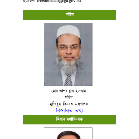
ইমেইল:
freedomcafo@cga.gov.bd
সচিব
মোঃ আশরাফুল ইসলাম
সচিব
মুক্তিযুদ্ধ বিষয়ক মন্ত্রণালয়
বিস্তারিত তথ্য
হিসাব মহানিয়ন্ত্রক