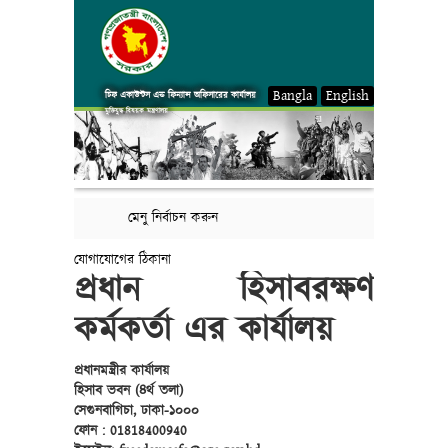
Bangla
English
চিফ একাউন্টস এন্ড ফিন্যান্স অফিসারের কার্যালয়
মুক্তিযুদ্ধ বিষয়ক মন্ত্রণালয়
মেনু নির্বাচন করুন
যোগাযোগের ঠিকানা
প্রধান হিসাবরক্ষণ
কর্মকর্তা এর কার্যালয়
প্রধানমন্ত্রীর কার্যালয়
হিসাব ভবন (৪র্থ তলা)
সেগুনবাগিচা, ঢাকা-১০০০
ফোন : 01818400940