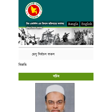
Bangla
English
চিফ একাউন্টস এন্ড ফিন্যান্স অফিসারের কার্যালয়
মুক্তিযুদ্ধ বিষয়ক মন্ত্রণালয়
মেনু নির্বাচন করুন
বিজ্ঞপ্তি
সচিব