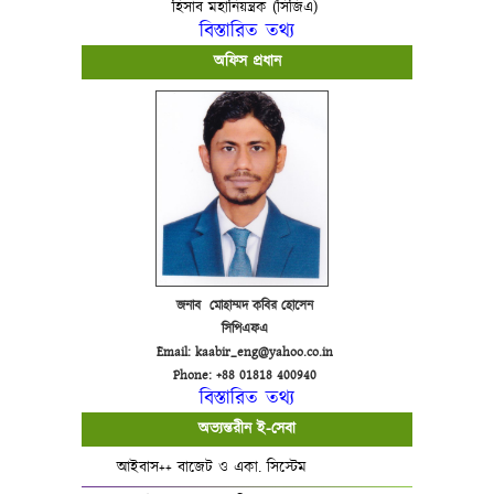
হিসাব মহানিয়ন্ত্রক (সিজিএ)
বিস্তারিত তথ্য
অফিস প্রধান
জনাব মোহাম্মদ কবির হোসেন
সিপিএফএ
Email: kaabir_eng@yahoo.co.in
Phone: +88 01818 400940
বিস্তারিত তথ্য
অভ্যন্তরীন ই-সেবা
আইবাস++ বাজেট ও একা. সিস্টেম