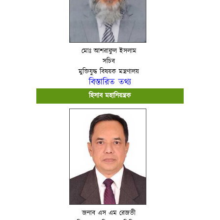
মোঃ আশরাফুল ইসলাম
সচিব
মুক্তিযুদ্ধ বিষয়ক মন্ত্রণালয়
বিস্তারিত তথ্য
হিসাব মহানিয়ন্ত্রক
জনাব এস এম রেজভী